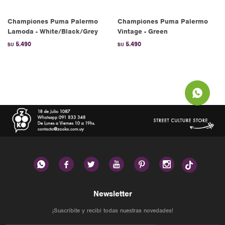
Championes Puma Palermo
Championes Puma Palermo
Lamoda - White/Black/Grey
Vintage - Green
5.490
5.490
$U
$U






Newsletter
¡Suscribite y recibí todas nuestras novedades!