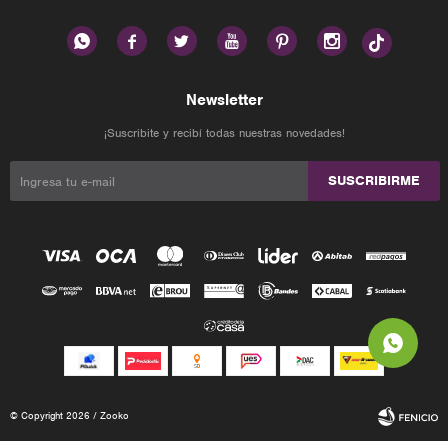






Newsletter
¡Suscribite y recibí todas nuestras novedades!
SUSCRIBIRME
© Copyright 2026 / Zooko