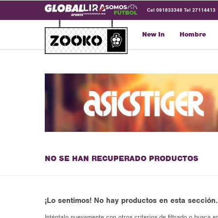
Cel 091833348 Tel 27114413
New In
Hombre
NO SE HAN RECUPERADO PRODUCTOS
¡Lo sentimos! No hay productos en esta sección.
Inténtalo nuevamente con otros criterios de filtrado o busca e