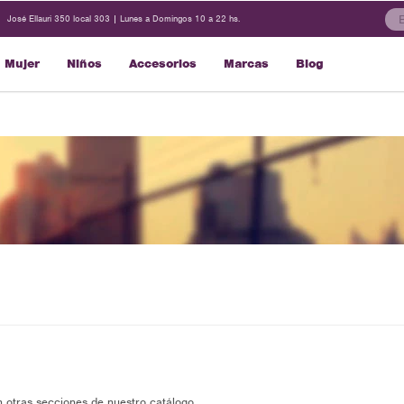
José Ellauri 350 local 303 | Lunes a Domingos 10 a 22 hs.
Mujer
Niños
Accesorios
Marcas
Blog
n otras secciones de nuestro catálogo.