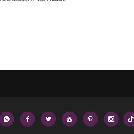





