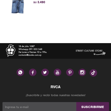
3.490
$U






¡Suscribite y recibí todas nuestras novedades!
SUSCRIBIRME