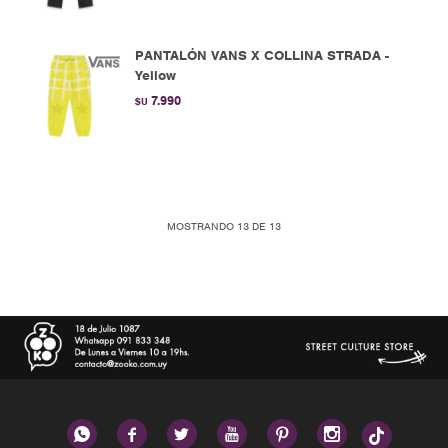
PANTALÓN VANS X COLLINA STRADA -
Yellow
7.990
$U
MOSTRANDO
13
DE
13





