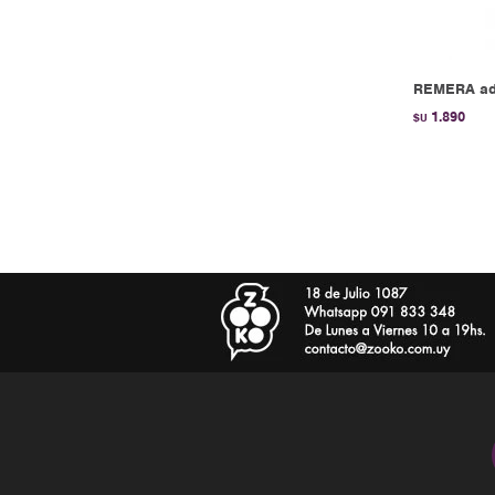
REMERA adi
1.890
$U