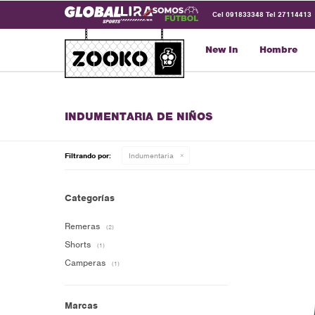
Cel 091833348 Tel 27114413
New In
Hombre
INDUMENTARIA DE NIÑOS
Filtrando por:
Indumentaria
Categorías
Remeras
(2)
Shorts
(1)
Camperas
(1)
Marcas