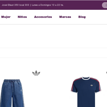
José Ellauri 350 local 303 | Lunes a Domingos 10 a 22 hs.
Mujer
Niños
Accesorios
Marcas
Blog