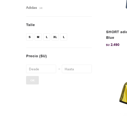
Adidas
(4)
Talle
SHORT adi
S
M
L
XL
L
Blue
2.490
$U
Precio
($U)
OK