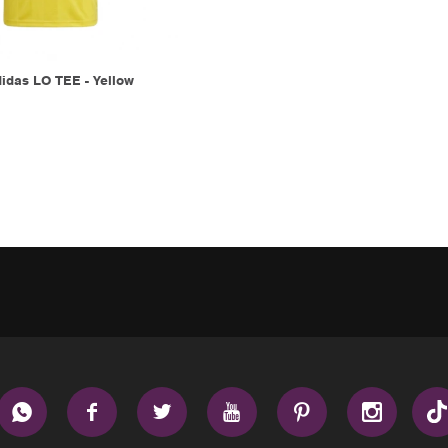
das LO TEE - Yellow





