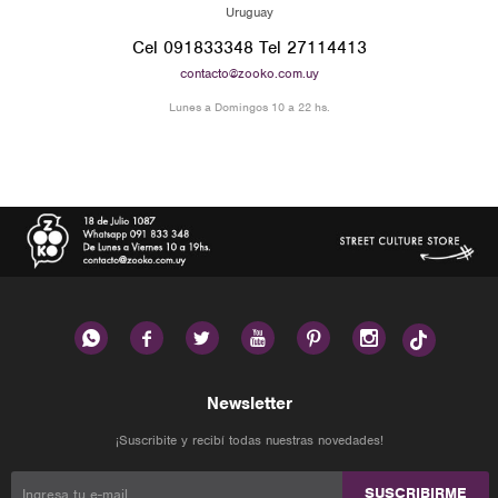
Uruguay
Cel 091833348 Tel 27114413
contacto@zooko.com.uy
Lunes a Domingos 10 a 22 hs.






Newsletter
¡Suscribite y recibí todas nuestras novedades!
SUSCRIBIRME