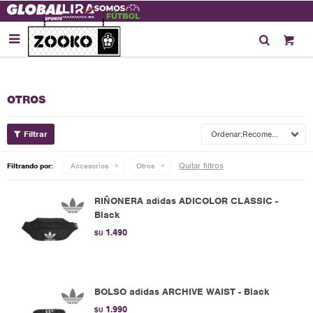

OTROS
Recomendados
Quitar filtros
Filtrando por:
Accesorios
Otros
RIÑONERA adidas ADICOLOR CLASSIC -
Black
1.490
$U
BOLSO adidas ARCHIVE WAIST - Black
1.990
$U