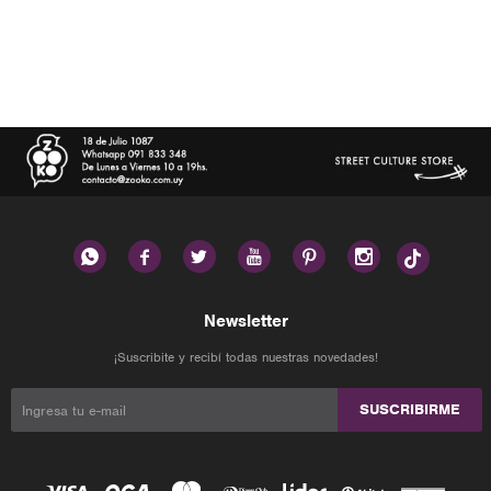






Newsletter
¡Suscribite y recibí todas nuestras novedades!
SUSCRIBIRME