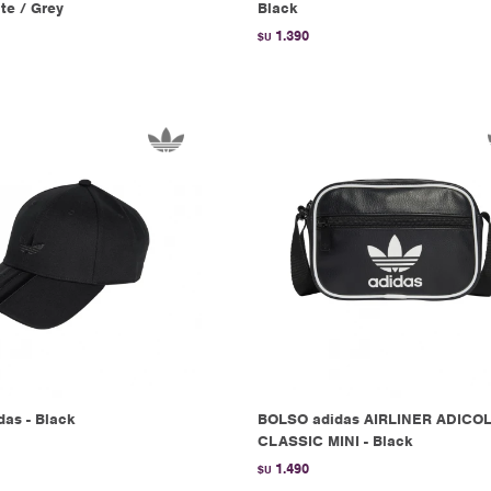
te / Grey
Black
1.390
$U
as - Black
BOLSO adidas AIRLINER ADICO
CLASSIC MINI - Black
1.490
$U