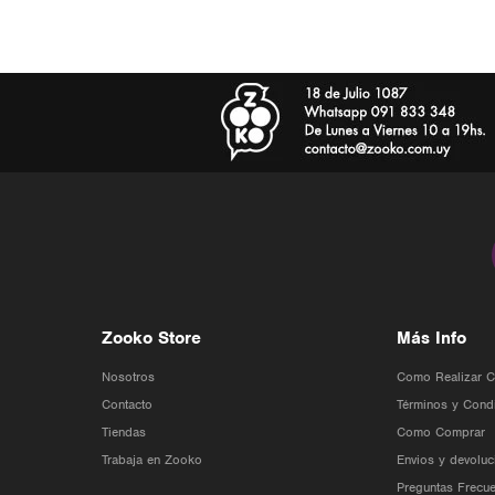
Zooko Store
Más Info
Nosotros
Como Realizar 
Contacto
Términos y Cond
Tiendas
Como Comprar
Trabaja en Zooko
Envios y devoluc
Preguntas Frecue