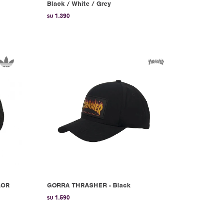
Black / White / Grey
1.390
$U
LOR
GORRA THRASHER - Black
1.590
$U