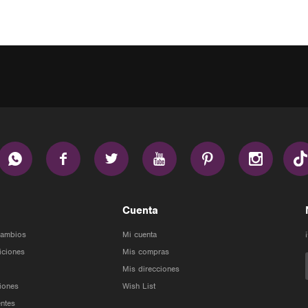






Cuenta
Cambios
Mi cuenta
iciones
Mis compras
Mis direcciones
iones
Wish List
ntes