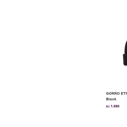
GORRO ETN
Black
1.490
$U