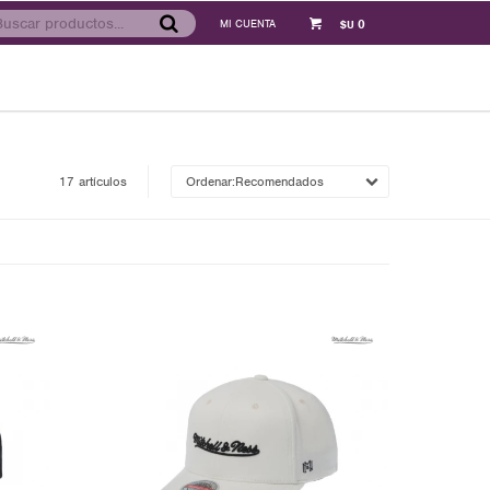
0
$U
17 artículos
Recomendados