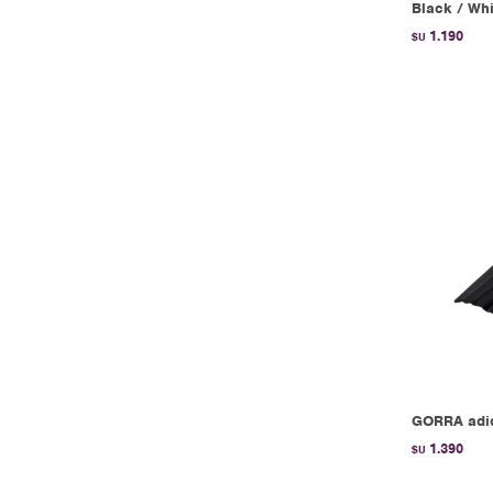
Black / Whi
1.190
$U
GORRA adid
1.390
$U