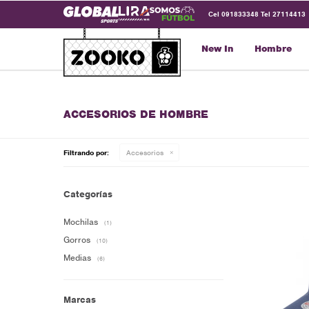
Cel 091833348 Tel 27114413
New In
Hombre
ACCESORIOS DE HOMBRE
Filtrando por:
Accesorios
Categorías
Mochilas
(1)
Gorros
(10)
Medias
(6)
Marcas