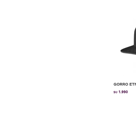
GORRO ETN
1.990
$U