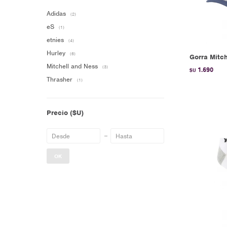
Adidas
(2)
eS
(1)
etnies
(4)
Hurley
(6)
Gorra Mitch
Mitchell and Ness
(3)
1.690
$U
Thrasher
(1)
Precio
($U)
OK