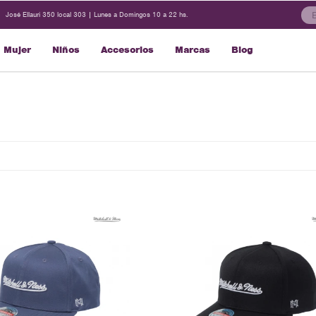
José Ellauri 350 local 303 | Lunes a Domingos 10 a 22 hs.
Mujer
Niños
Accesorios
Marcas
Blog