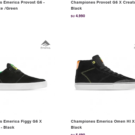
 Emerica Provost G6 -
Championes Provost G6 X Creatu
te /Green
Black
4.990
$U
 Emerica Figgy G6 X
Championes Emerica Omen HI X 
 - Black
Black
5.490