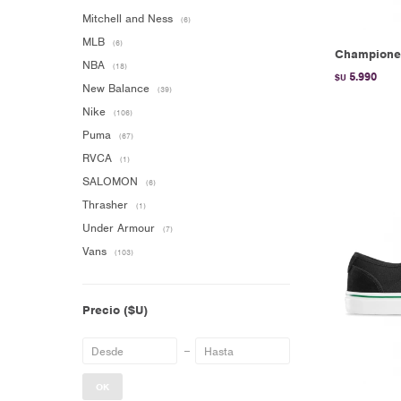
Mitchell and Ness
(6)
MLB
(6)
Championes
NBA
(18)
5.990
$U
New Balance
(39)
Nike
(106)
Puma
(67)
RVCA
(1)
SALOMON
(6)
Thrasher
(1)
Under Armour
(7)
Vans
(103)
Precio
($U)
OK