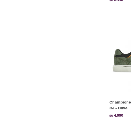
$U
Championes
OJ - Olive
4.990
$U