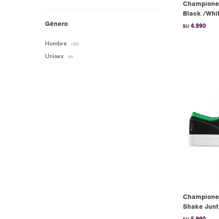
Championes
Black /Whi
Género
4.990
$U
Hombre
(35)
Unisex
(6)
Championes
Shake Junt
5.990