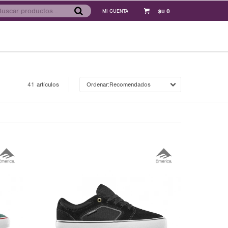
0
$U
41 artículos
Recomendados