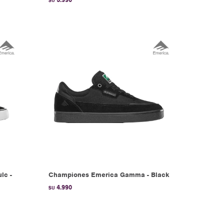
$U
lc -
Championes Emerica Gamma - Black
4.990
$U