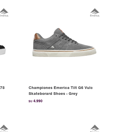
978
Championes Emerica Tilt G6 Vulc
Skateborard Shoes - Grey
4.990
$U