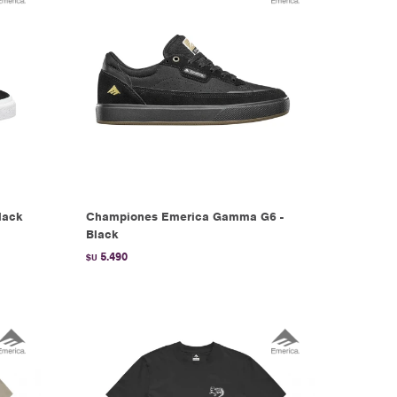
lack
Championes Emerica Gamma G6 -
Black
5.490
$U