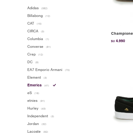
Adidas
(382)
Billabong
(12)
CAT
(15)
CIRCA
(3)
Championes
Columbia
(1)
4.990
$U
Converse
(81)
Crep
(12)
DC
(8)
EA7 Emporio Armani
(70)
Element
(3)
Emerica
(41)
eS
(16)
etnies
(91)
Hurley
(43)
Independent
(3)
Jordan
(32)
Lacoste
(82)