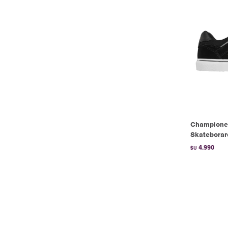
Championes
Skateborar
4.990
$U