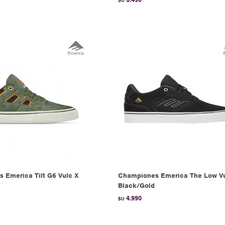
$U
 Emerica Tilt G6 Vulc X
Championes Emerica The Low Vu
Black/Gold
4.990
$U