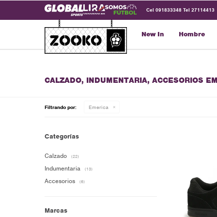
Cel 091833348 Tel 27114413
New In
Hombre
CALZADO, INDUMENTARIA, ACCESORIOS E
Filtrando por:
Emerica
Categorías
Calzado
(22)
Indumentaria
(13)
Accesorios
(6)
Marcas