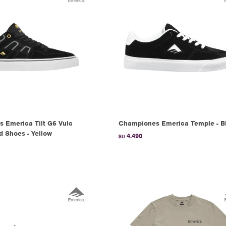
 Emerica Tilt G6 Vulc
Championes Emerica Temple - B
d Shoes - Yellow
4.490
$U