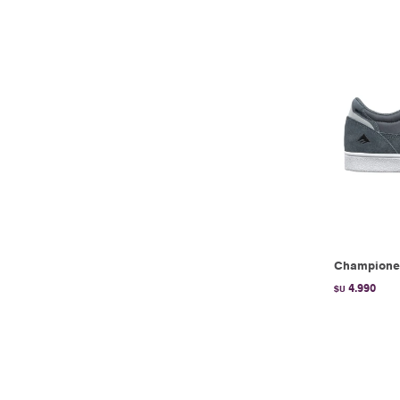
Champione
4.990
$U