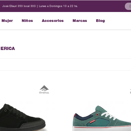
José Ellauri 350 local 303 | Lunes a Domingos 10 a 22 hs.
Mujer
Niños
Accesorios
Marcas
Blog
MERICA