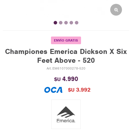
ENVÍO GRATIS
Championes Emerica Dickson X Six
Feet Above - 520
EM6107000278-520
4.990
$U
3.992
$U