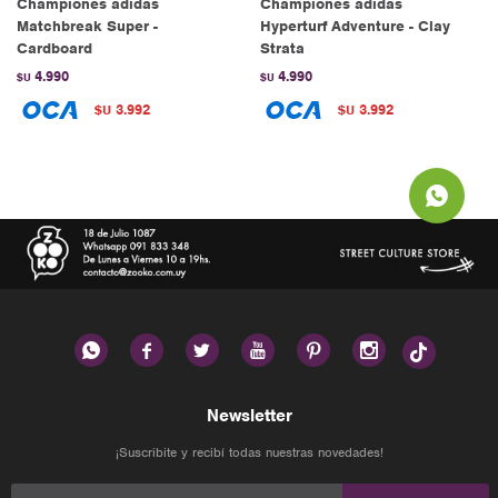
Championes adidas
Championes adidas
Matchbreak Super -
Hyperturf Adventure - Clay
Cardboard
Strata
4.990
4.990
$U
$U
3.992
3.992
$U
$U






Newsletter
¡Suscribite y recibí todas nuestras novedades!