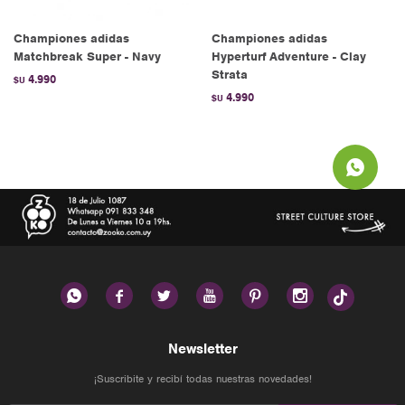
Championes adidas
Championes adidas
Matchbreak Super - Navy
Hyperturf Adventure - Clay
Strata
4.990
$U
4.990
$U






Newsletter
¡Suscribite y recibí todas nuestras novedades!