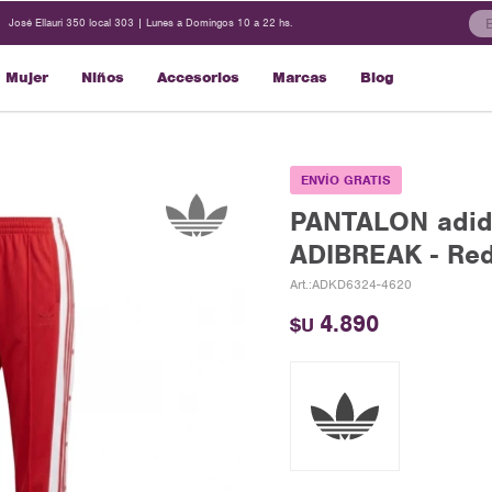
José Ellauri 350 local 303 | Lunes a Domingos 10 a 22 hs.
Mujer
Niños
Accesorios
Marcas
Blog
ENVÍO GRATIS
PANTALON adi
ADIBREAK - Red
ADKD6324-4620
4.890
$U