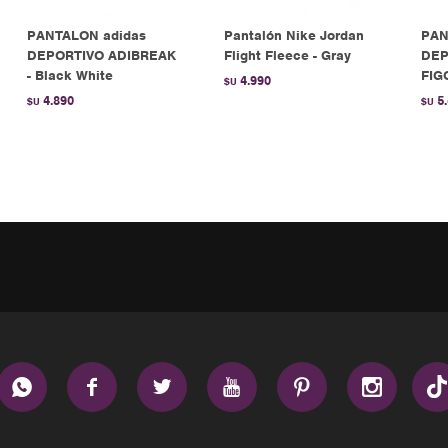
PANTALON adidas
Pantalón Nike Jordan
PAN
DEPORTIVO ADIBREAK
Flight Fleece - Gray
DEP
- Black White
FIG
4.990
$U
4.890
5
$U
$U





