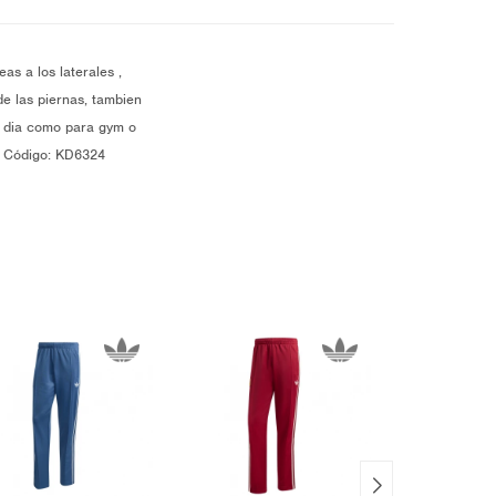
as a los laterales ,
de las piernas, tambien
 a dia como para gym o
do Código: KD6324