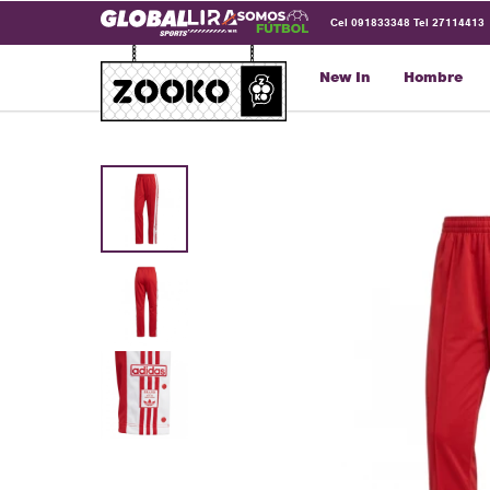
Cel 091833348 Tel 27114413
New In
Hombre