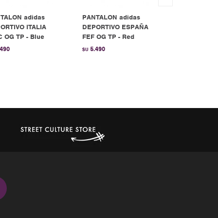
TALON adidas
PANTALON adidas
PANTALÓN a
ORTIVO ITALIA
DEPORTIVO ESPAÑA
BECKENBAU
C OG TP - Blue
FEF OG TP - Red
Black/White
.490
5.490
4.590
$U
$U