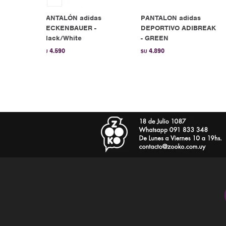
s
PANTALÓN adidas
PANTALON adidas
AÑA
BECKENBAUER -
DEPORTIVO ADIBREAK
Black/White
- GREEN
4.590
4.890
$U
$U