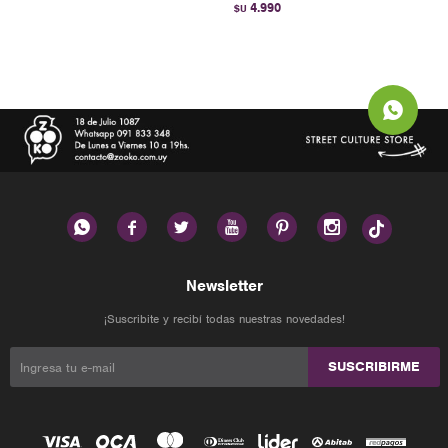
4.990
$U






Newsletter
¡Suscribite y recibí todas nuestras novedades!
SUSCRIBIRME