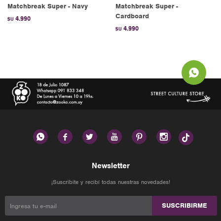
Matchbreak Super - Navy
Matchbreak Super -
Cardboard
4.990
$U
4.990
$U






Newsletter
¡Suscribite y recibí todas nuestras novedades!
SUSCRIBIRME