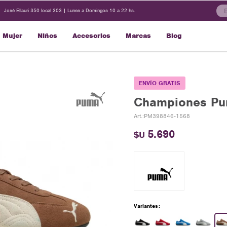
José Ellauri 350 local 303 | Lunes a Domingos 10 a 22 hs.
Mujer
Niños
Accesorios
Marcas
Blog
ENVÍO GRATIS
Championes Pu
PM398846-1568
5.690
$U
Variantes: