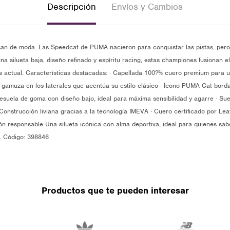
Descripción
Envíos y Cambios
an de moda. Las Speedcat de PUMA nacieron para conquistar las pistas, pero 
na silueta baja, diseño refinado y espíritu racing, estas championes fusionan e
s actual. Características destacadas: · Capellada 100?% cuero premium para un
 gamuza en los laterales que acentúa su estilo clásico · Ícono PUMA Cat bor
tresuela de goma con diseño bajo, ideal para máxima sensibilidad y agarre · Su
· Construcción liviana gracias a la tecnología IMEVA · Cuero certificado por L
n responsable Una silueta icónica con alma deportiva, ideal para quienes sabe
a. Código: 398846
Productos que te pueden interesar