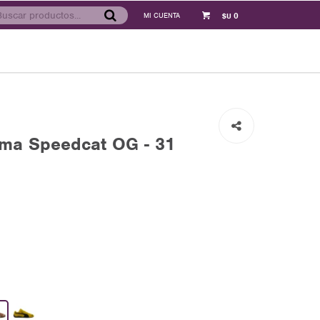
0
$U
ma Speedcat OG - 31