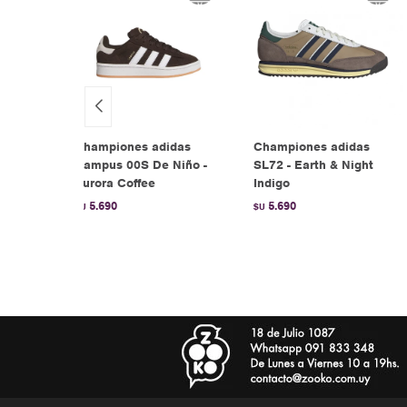
Championes adidas
Championes adidas
hite
Campus 00S De Niño -
SL72 - Earth & Night
Aurora Coffee
Indigo
5.690
5.690
$U
$U