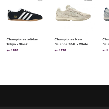
Championes adidas
Championes New
Cha
Tokyo - Black
Balance 204L - White
Bal
5.690
5.790
5
$U
$U
$U