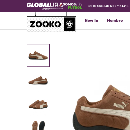
Cel 091833348 Tel 27114413
New In
Hombre