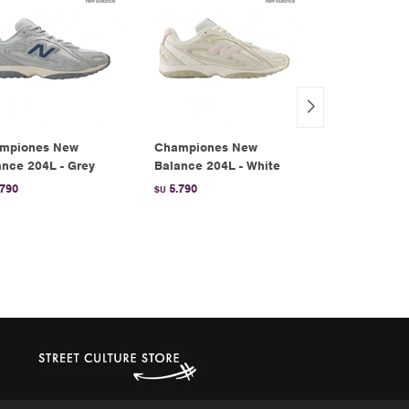
mpiones New
Championes New
Championes
ance 204L - Grey
Balance 204L - White
Campus 00S 
Aurora Coff
.790
5.790
$U
5.690
$U