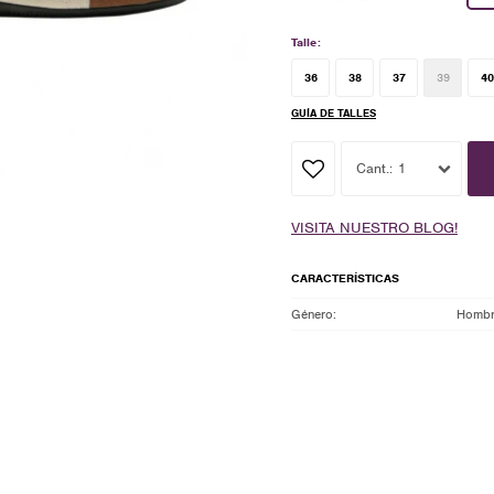
Talle:
36
38
37
39
40
GUÍA DE TALLES
1
VISITA NUESTRO BLOG!
CARACTERÍSTICAS
Género
Homb