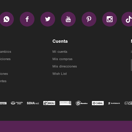






Cuenta
Cambios
Mi cuenta
iciones
Mis compras
Mis direcciones
iones
Wish List
ntes