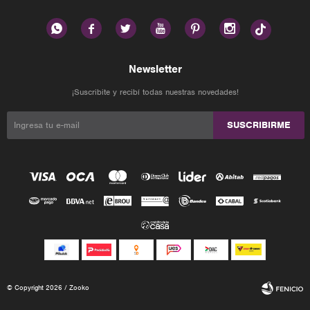






Newsletter
¡Suscribite y recibí todas nuestras novedades!
SUSCRIBIRME
© Copyright 2026 / Zooko