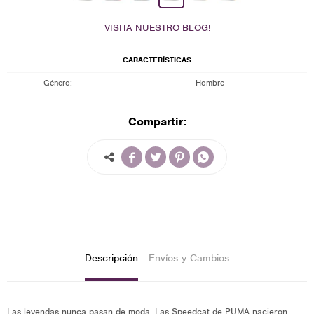
VISITA NUESTRO BLOG!
CARACTERÍSTICAS
Género
Hombre
Compartir:




Descripción
Envíos y Cambios
Las leyendas nunca pasan de moda. Las Speedcat de PUMA nacieron