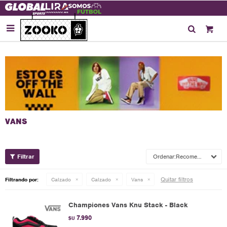

Recomendados
Quitar filtros
Filtrando por:
Calzado
Calzado
Vans
Championes Vans Knu Stack - Black
7.990
$U