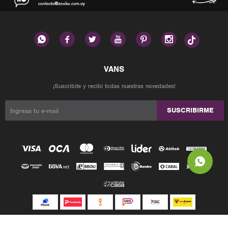






¡Suscribite y recibí todas nuestras novedades!
SUSCRIBIRME