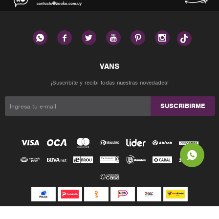






¡Suscribite y recibí todas nuestras novedades!
SUSCRIBIRME