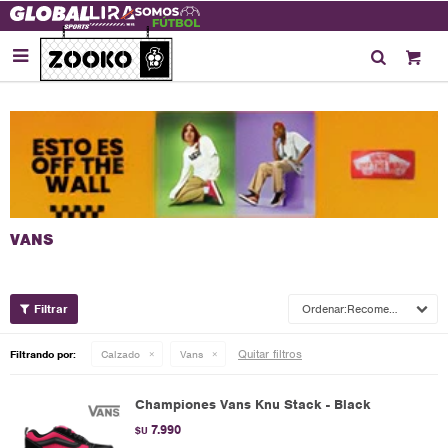

Recomendados
Quitar filtros
Filtrando por:
Calzado
Vans
Championes Vans Knu Stack - Black
7.990
$U