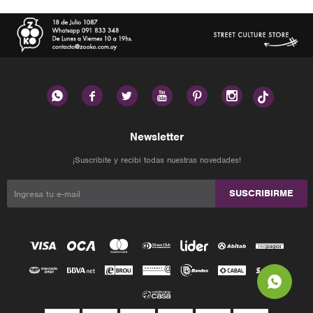






Newsletter
¡Suscribite y recibí todas nuestras novedades!
SUSCRIBIRME