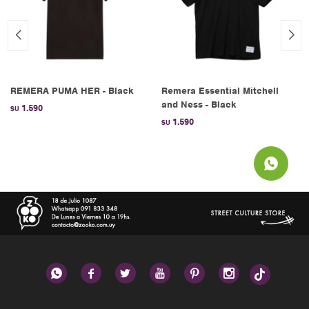
REMERA PUMA HER - Black
Remera Essential Mitchell
and Ness - Black
1.590
$U
1.590
$U





