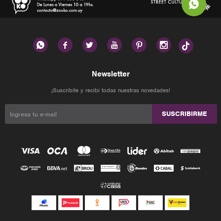






Newsletter
¡Suscribite y recibí todas nuestras novedades!
SUSCRIBIRME