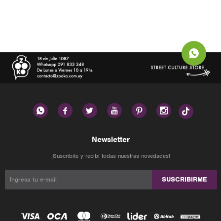






Newsletter
¡Suscribite y recibí todas nuestras novedades!
SUSCRIBIRME