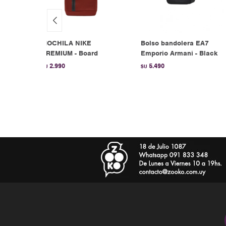
E
MOCHILA NIKE
Bolso bandolera EA7
PREMIUM - Board
Emporio Armani - Black
2.990
5.490
$U
$U