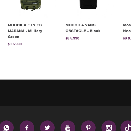
MOCHILA ETNIES
MOCHILA VANS
Moc
MARANA - Military
OBSTACLE - Black
Neoc
Green
5.990
8
$U
$U
5.990
$U





