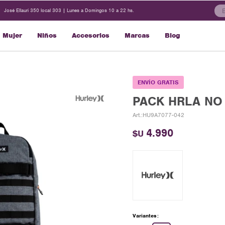
José Ellauri 350 local 303 | Lunes a Domingos 10 a 22 hs.
Mujer
Niños
Accesorios
Marcas
Blog
ENVÍO GRATIS
PACK HRLA NO 
HU9A7077-042
4.990
$U
Variantes: