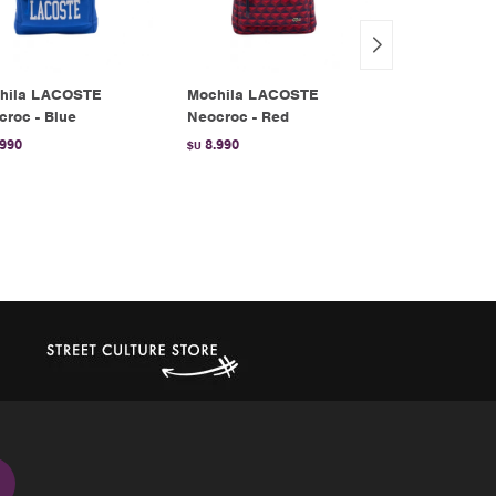
hila LACOSTE
Mochila LACOSTE
MOCHILA N
roc - Blue
Neocroc - Red
PREMIUM - 
.990
8.990
2.990
$U
$U