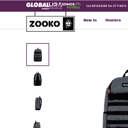
Cel 091833348 Tel 27114413
New In
Hombre