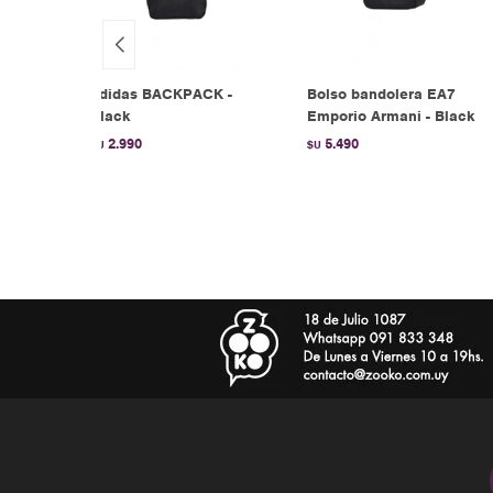
E
adidas BACKPACK -
Bolso bandolera EA7
Black
Emporio Armani - Black
2.990
5.490
$U
$U