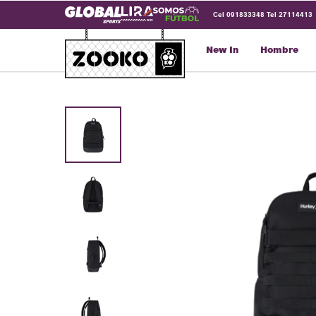
Cel 091833348 Tel 27114413
New In
Hombre