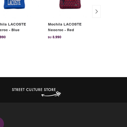
hila LACOSTE
Mochila LACOSTE
adidas BAC
roc - Blue
Neocroc - Red
Black
.990
8.990
2.990
$U
$U