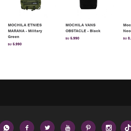
MOCHILA ETNIES
MOCHILA VANS
Moc
MARANA - Military
OBSTACLE - Black
Neoc
Green
5.990
8
$U
$U
5.990
$U





