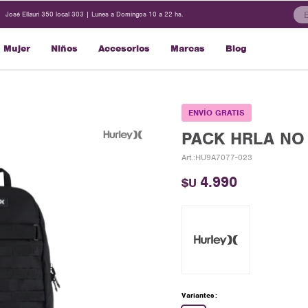
José Ellauri 350 local 303 | Lunes a Domingos 10 a 22 hs.
Mujer
Niños
Accesorios
Marcas
Blog
ENVÍO GRATIS
PACK HRLA NO 
HU9A7077-023
4.990
$U
Variantes: