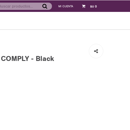
0
$U
COMPLY - Black