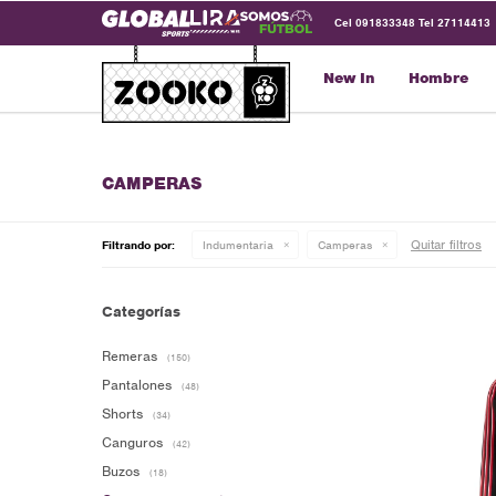
Cel 091833348 Tel 27114413
New In
Hombre
CAMPERAS
Quitar filtros
Filtrando por:
Indumentaria
Camperas
Categorías
Remeras
(150)
Pantalones
(48)
Shorts
(34)
Canguros
(42)
Buzos
(18)