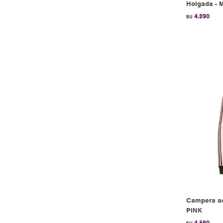
Holgada - 
4.890
$U
Campera ad
PINK
4.590