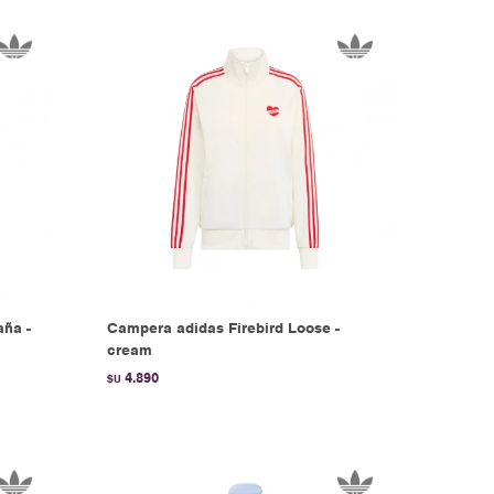
aña -
Campera adidas Firebird Loose -
cream
4.890
$U