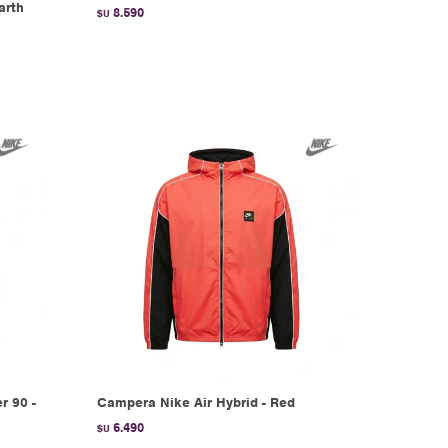
arth
8.590
$U
r 90 -
Campera Nike Air Hybrid - Red
6.490
$U