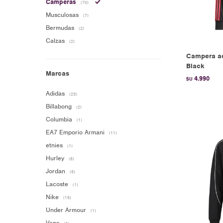
Camperas
(70)
Musculosas
(7)
Bermudas
(2)
Calzas
(2)
Campera adi
Black
Marcas
4.990
$U
Adidas
(23)
Billabong
(2)
Columbia
(1)
EA7 Emporio Armani
(11)
etnies
(1)
Hurley
(8)
Jordan
(5)
Lacoste
(1)
Nike
(15)
Under Armour
(1)
Vans