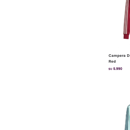
Campera De
Red
5.990
$U