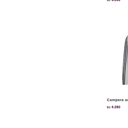
$U
Campera ad
4.390
$U