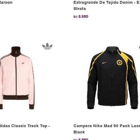
Maroon
Extragrande De Tejido Denim - E
Strata
8.590
$U
idas Classic Track Top -
Campera Nike Mad 90 Pack Lase
Black
5.990