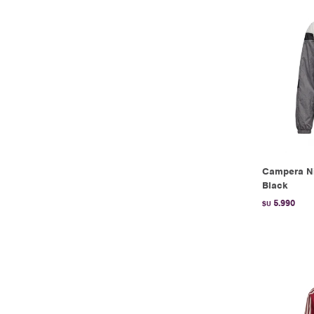
Campera Ni
Black
5.990
$U