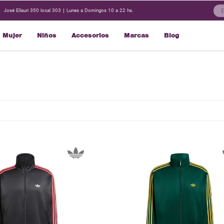
José Ellauri 350 local 303 | Lunes a Domingos 10 a 22 hs.
Mujer
Niños
Accesorios
Marcas
Blog