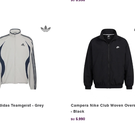
$U
idas Teamgeist - Grey
Campera Nike Club Woven Overs
- Black
5.990
$U