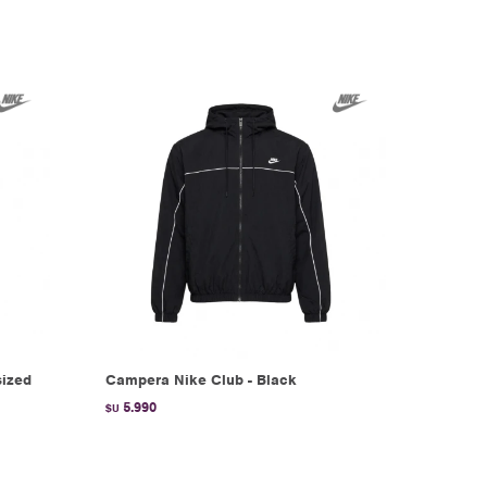
ized
Campera Nike Club - Black
5.990
$U