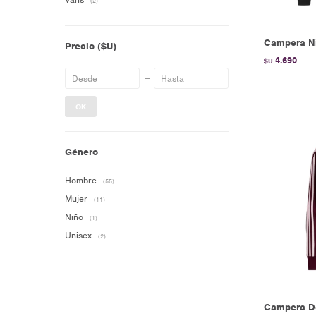
(2)
Campera Ni
Precio
($U)
4.690
$U
OK
Género
Hombre
(55)
Mujer
(11)
Niño
(1)
Unisex
(2)
Campera De