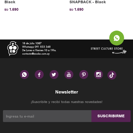
Black
SNAPBACK - Black
1.690
1.690
$U
$U






Newsletter
¡Suscribite y recibí todas nuestras novedades!
SUSCRIBIRME