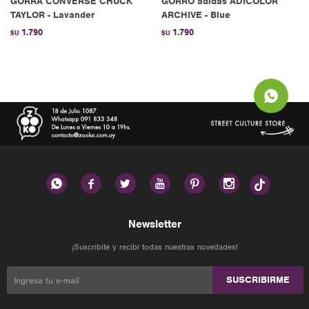
GORRA CONVERSE CHUCK
GORRO adidas ADICOLOR
TAYLOR - Lavander
ARCHIVE - Blue
1.790
1.790
$U
$U






Newsletter
¡Suscribite y recibí todas nuestras novedades!
SUSCRIBIRME