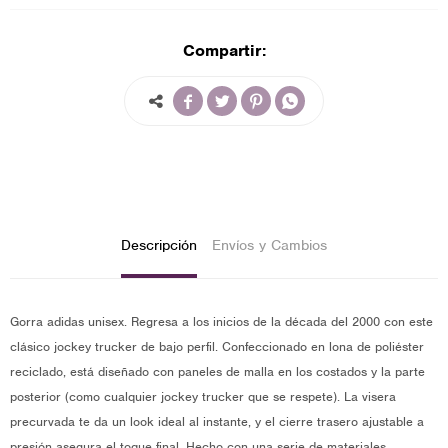
Compartir:




Descripción
Envíos y Cambios
Gorra adidas unisex. Regresa a los inicios de la década del 2000 con este
clásico jockey trucker de bajo perfil. Confeccionado en lona de poliéster
reciclado, está diseñado con paneles de malla en los costados y la parte
posterior (como cualquier jockey trucker que se respete). La visera
precurvada te da un look ideal al instante, y el cierre trasero ajustable a
presión asegura el toque final. Hecho con una serie de materiales