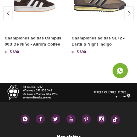
Championes adidas Campus
Championes adidas SL72 -
00S De Niño - Aurora Coffee
Earth & Night Indigo
5.690
5.690
$U
$U






Newsletter