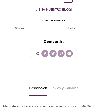
VISITA NUESTRO BLOG!
CARACTERÍSTICAS
Género
Hombre
Compartir:




Descripción
Envíos y Cambios
Adéntrate en la herencia con un giro moderno con los PUMA CA Pro