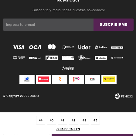
¡Suscribite y recibí todas nuestras novedades!
SUSCRIBIRME
© Copyright 2026 / Zooko
44
40
41
42
43
45
GUÍA DE TALLES