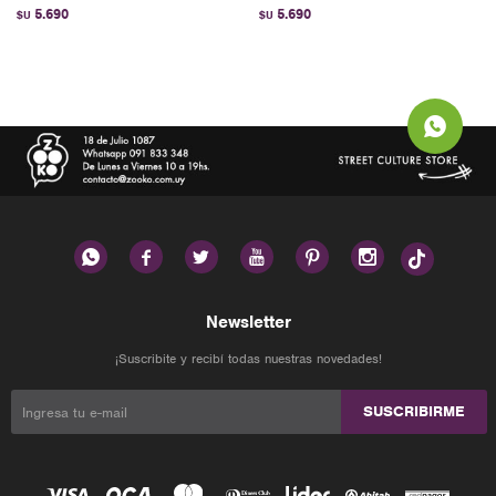
5.690
5.690
$U
$U






Newsletter
¡Suscribite y recibí todas nuestras novedades!
SUSCRIBIRME