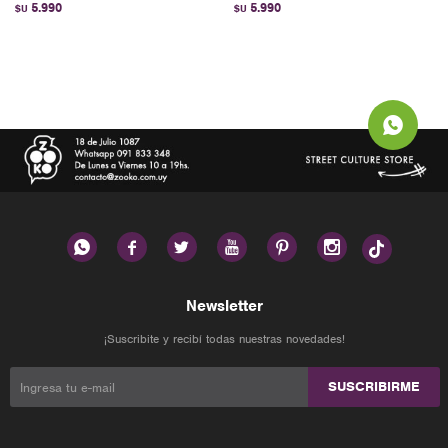
5.990
5.990
$U
$U






Newsletter
¡Suscribite y recibí todas nuestras novedades!
SUSCRIBIRME