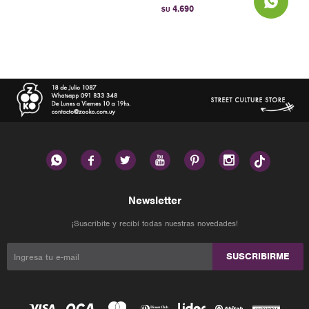
4.690
$U






Newsletter
¡Suscribite y recibí todas nuestras novedades!
SUSCRIBIRME