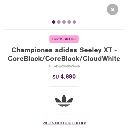
ENVÍO GRATIS
Championes adidas Seeley XT -
CoreBlack/CoreBlack/CloudWhite
ADGZ8568-3445
4.690
$U
VISITA NUESTRO BLOG!