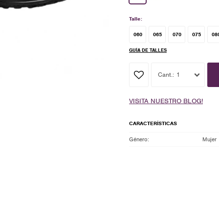
Talle:
060
065
070
075
08
GUÍA DE TALLES
1
VISITA NUESTRO BLOG!
CARACTERÍSTICAS
Género
Mujer