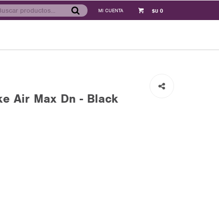
0
$U
e Air Max Dn - Black