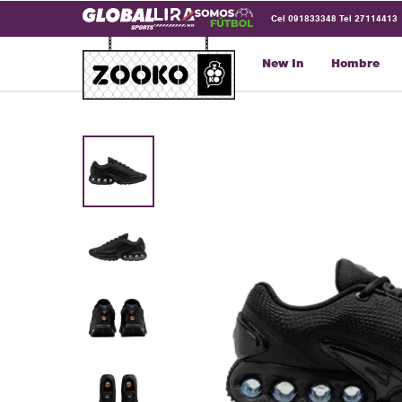
Cel 091833348 Tel 27114413
New In
Hombre