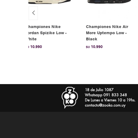
 Shox
Championes Nike
Championes Nike Air
Jordan Spizike Low -
More Uptempo Low -
White
Black
10.990
10.990
$U
$U