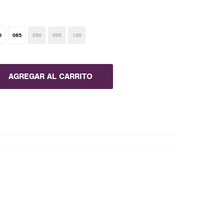
0
085
090
095
100
AGREGAR AL CARRITO