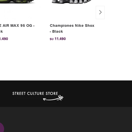
E AIR MAX 95 OG -
Championes Nike Shox
Championes
ck
- Black
Jordan Spizi
White
1.490
11.490
$U
10.990
$U