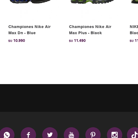
Championes Nike Air
Championes Nike Air
NIK
Max Dn - Blue
Max Plus - Black
Bla
10.990
11.490
1
$U
$U
$U





