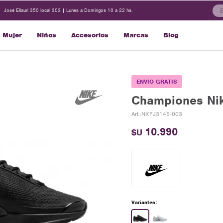
José Ellauri 350 local 303 | Lunes a Domingos 10 a 22 hs.
Mujer
Niños
Accesorios
Marcas
Blog
ENVÍO GRATIS
Championes Nik
NKFJ3145-003
10.990
$U
Variantes: