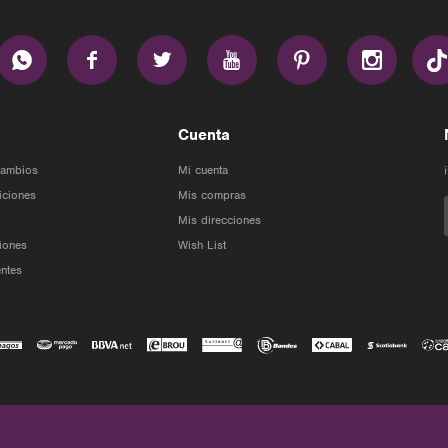






Cuenta
Cambios
Mi cuenta
iciones
Mis compras
Mis direcciones
iones
Wish List
ntes