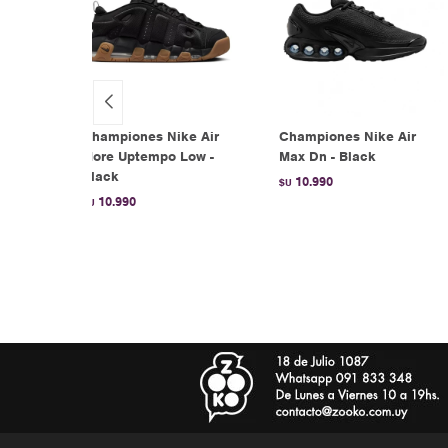
Championes Nike Air
Championes Nike Air
More Uptempo Low -
Max Dn - Black
Black
10.990
$U
10.990
$U