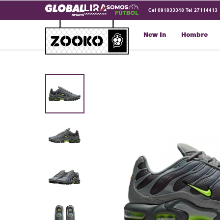
Cel 091833348 Tel 27114413
New In
Hombre