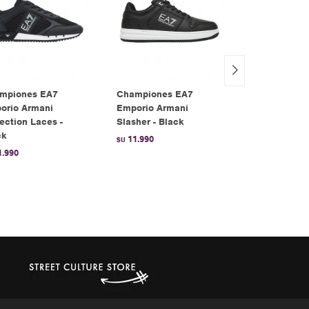
mpiones EA7
Championes EA7
Championes 
orio Armani
Emporio Armani
More Uptemp
ection Laces -
Slasher - Black
Black
ck
11.990
10.990
$U
$U
1.990