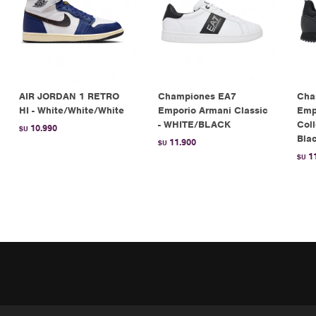
AIR JORDAN 1 RETRO
Championes EA7
Cha
HI - White/White/White
Emporio Armani Classic
Emp
- WHITE/BLACK
Coll
10.990
$U
Bla
11.900
$U
1
$U