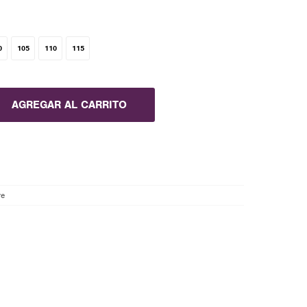
0
105
110
115
AGREGAR AL CARRITO
re