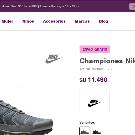
José Ellauri 350 local 303 | Lunes a Domingos 10 a 22 hs.
Mujer
Niños
Accesorios
Marcas
Blog
ENVÍO GRATIS
Championes Nik
NKDM0032-026
11.490
$U
Variantes: