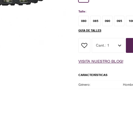
Talle:
080
085
090
095
10
GUÍA DE TALLES
1
VISITA NUESTRO BLOG!
CARACTERÍSTICAS
Género
Homb