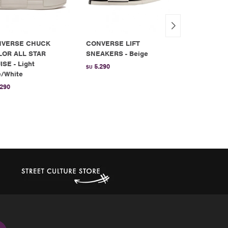
VERSE CHUCK
CONVERSE LIFT
Championes
LOR ALL STAR
SNEAKERS - Beige
Matchbreak 
SE - Light
Cardboard
5.290
$U
e/White
4.990
$U
.290