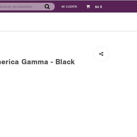
0
$U
erica Gamma - Black