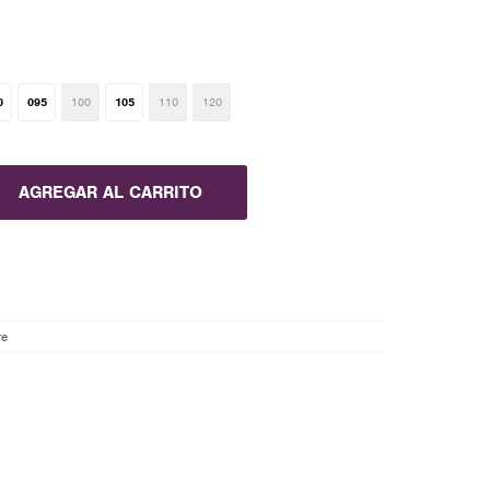
0
095
100
105
110
120
AGREGAR AL CARRITO
re