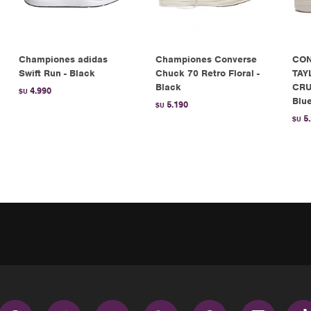
Championes adidas
Championes Converse
CON
Swift Run - Black
Chuck 70 Retro Floral -
TAY
Black
CRUI
4.990
$U
Blu
5.190
$U
5
$U