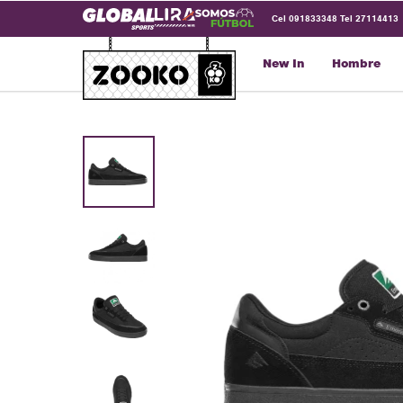
Cel 091833348 Tel 27114413
New In
Hombre