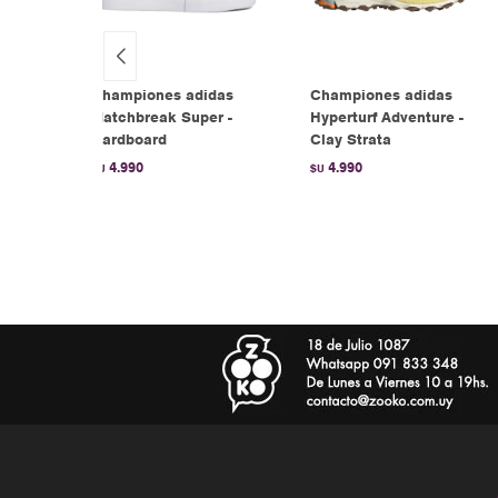
Championes adidas
Championes adidas
e
Matchbreak Super -
Hyperturf Adventure -
Cardboard
Clay Strata
4.990
4.990
$U
$U