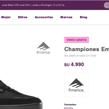
José Ellauri 350 local 303 | Lunes a Domingos 10 a 22 hs.
Mujer
Niños
Accesorios
Marcas
Blog
ENVÍO GRATIS
Championes Em
EM6101000137-004
4.990
$U
Variantes: