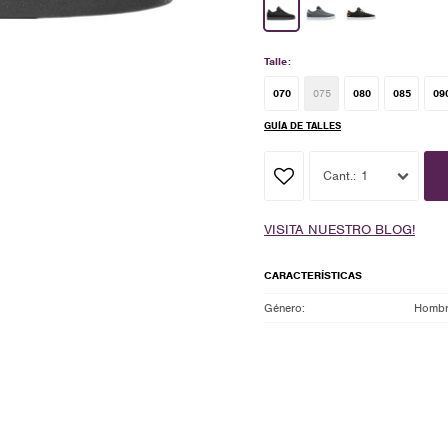
Talle:
070
075
080
085
09
GUÍA DE TALLES
1
VISITA NUESTRO BLOG!
CARACTERÍSTICAS
Género
Homb