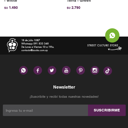
- White
Terra - Green
1.490
2.790
$U
$U






Newsletter
¡Suscribite y recibí todas nuestras novedades!
SUSCRIBIRME