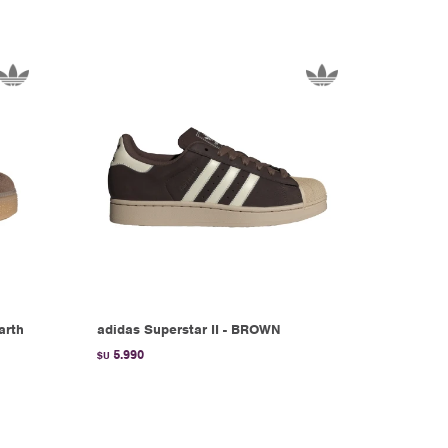
arth
adidas Superstar II - BROWN
5.990
$U