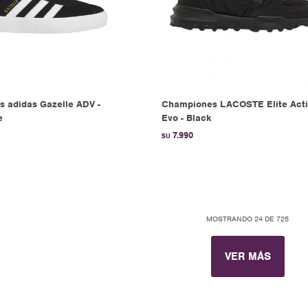
 adidas Gazelle ADV -
Championes LACOSTE Elite Act
e
Evo - Black
7.990
$U
MOSTRANDO
24
DE
725
VER MÁS