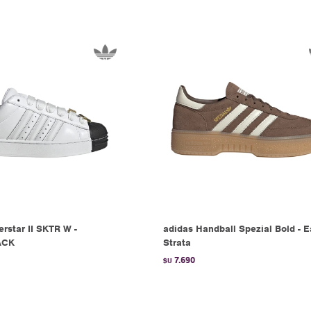
rstar II SKTR W -
adidas Handball Spezial Bold - E
ACK
Strata
7.690
$U