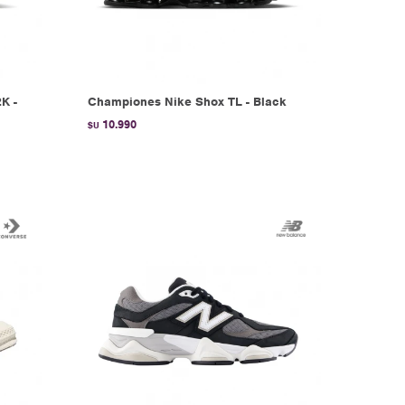
K -
Championes Nike Shox TL - Black
10.990
$U