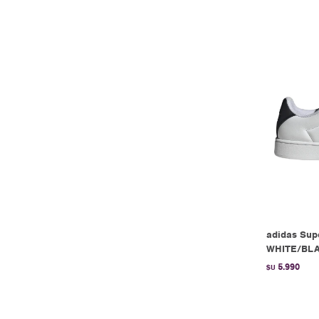
adidas Supe
WHITE/BL
5.990
$U