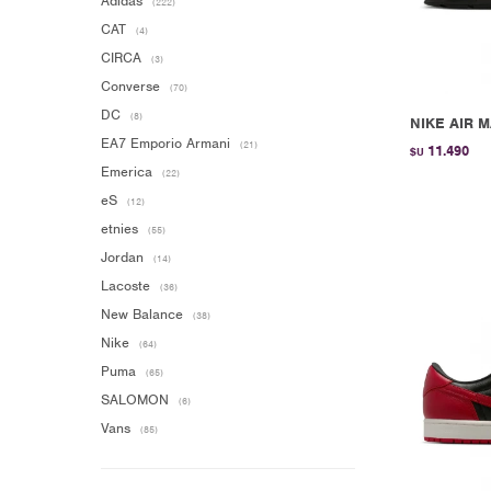
Adidas
(222)
CAT
(4)
CIRCA
(3)
Converse
(70)
DC
(8)
NIKE AIR M
EA7 Emporio Armani
(21)
11.490
$U
Emerica
(22)
eS
(12)
etnies
(55)
Jordan
(14)
Lacoste
(36)
New Balance
(38)
Nike
(64)
Puma
(65)
SALOMON
(6)
Vans
(85)