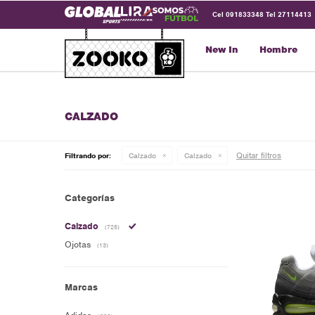
Cel 091833348 Tel 27114413
New In
Hombre
CALZADO
Quitar filtros
Filtrando por:
Calzado
Calzado
Categorías
Calzado
(725)
Ojotas
(13)
Marcas