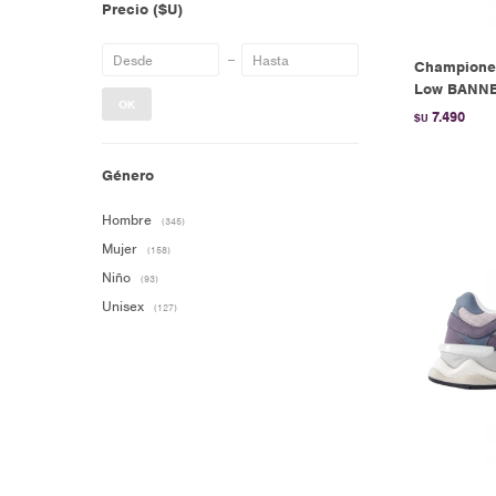
Precio
($U)
Championes
Low BANNE
OK
7.490
$U
Género
Hombre
(345)
Mujer
(158)
Niño
(93)
Unisex
(127)