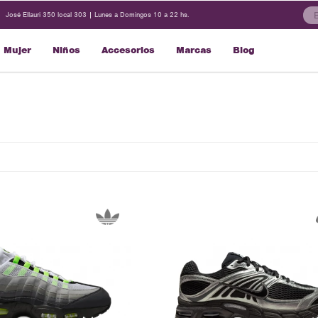
José Ellauri 350 local 303 | Lunes a Domingos 10 a 22 hs.
Mujer
Niños
Accesorios
Marcas
Blog