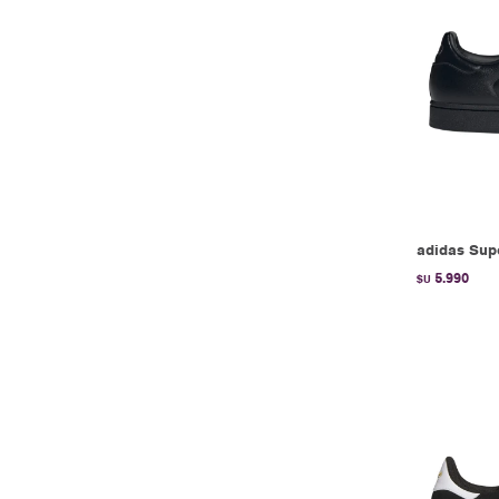
adidas Supe
5.990
$U