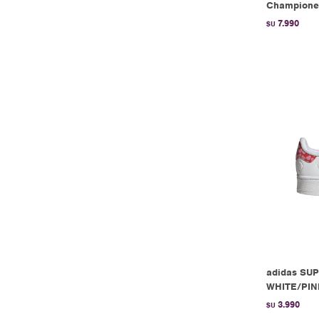
Championes
7.990
$U
adidas SU
WHITE/PIN
3.990
$U