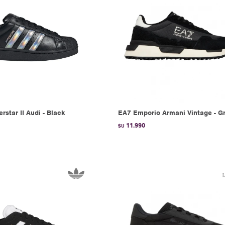
rstar II Audi - Black
EA7 Emporio Armani Vintage - G
11.990
$U