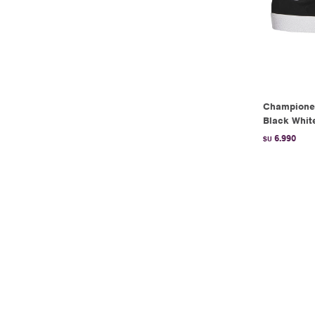
Championes
Black Whit
6.990
$U