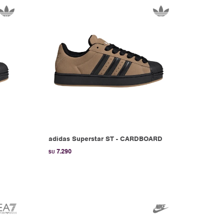
adidas Superstar ST - CARDBOARD
7.290
$U