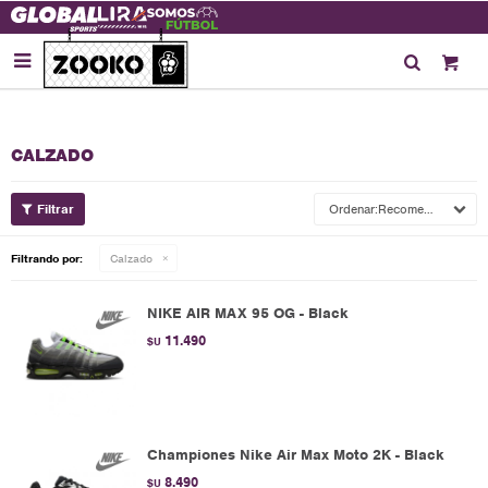

CALZADO
Recomendados
Filtrando por:
Calzado
NIKE AIR MAX 95 OG - Black
11.490
$U
Championes Nike Air Max Moto 2K - Black
8.490
$U