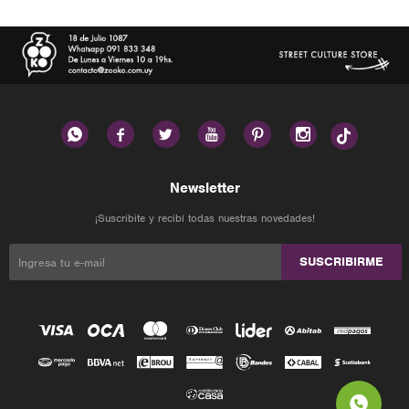






Newsletter
¡Suscribite y recibí todas nuestras novedades!
SUSCRIBIRME