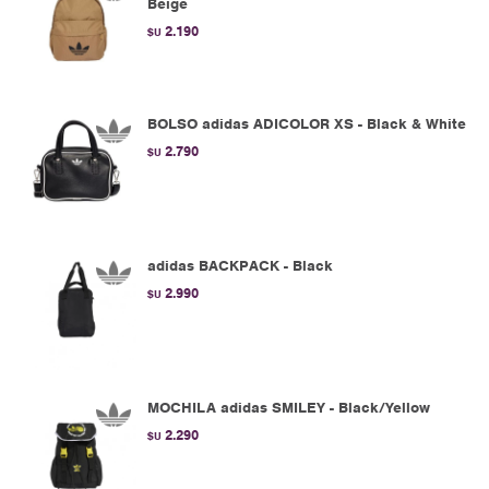
Beige
2.190
$U
BOLSO adidas ADICOLOR XS - Black & White
2.790
$U
adidas BACKPACK - Black
2.990
$U
MOCHILA adidas SMILEY - Black/Yellow
2.290
$U