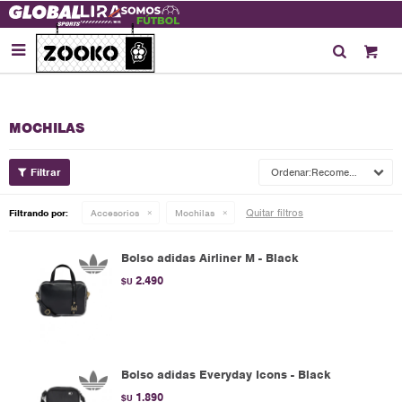

MOCHILAS
Recomendados
Quitar filtros
Filtrando por:
Accesorios
Mochilas
Bolso adidas Airliner M - Black
2.490
$U
Bolso adidas Everyday Icons - Black
1.890
$U