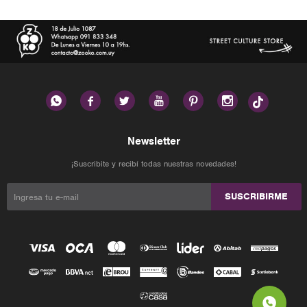






Newsletter
¡Suscribite y recibí todas nuestras novedades!
SUSCRIBIRME