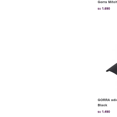
Gorra Mitch
1.690
$U
GORRA adi
Black
1.490
$U