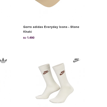
Gorro adidas Everyday Icons - Stone
Khaki
1.490
$U