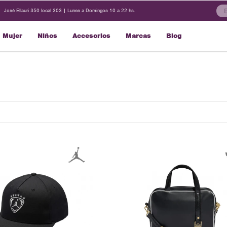
José Ellauri 350 local 303 | Lunes a Domingos 10 a 22 hs.
Mujer
Niños
Accesorios
Marcas
Blog