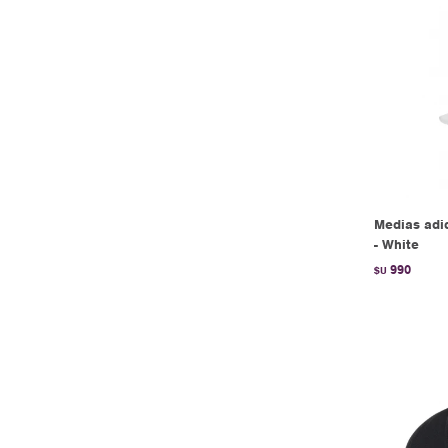
Medias adid
- White
990
$U