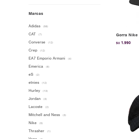
Marcas
Adidas
(56)
CAT
Gorra Nike 
(7)
Converse
1.990
(12)
$U
Crep
(12)
EA7 Emporio Armani
(4)
Emerica
(6)
eS
(2)
etnies
(12)
Hurley
(13)
Jordan
(3)
Lacoste
(2)
Mitchell and Ness
(3)
Nike
(5)
Thrasher
(1)
Vans