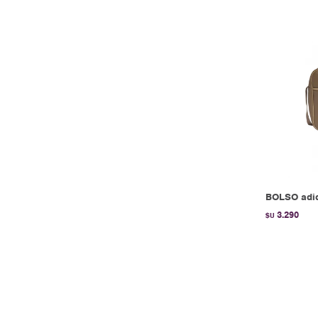
BOLSO adi
3.290
$U