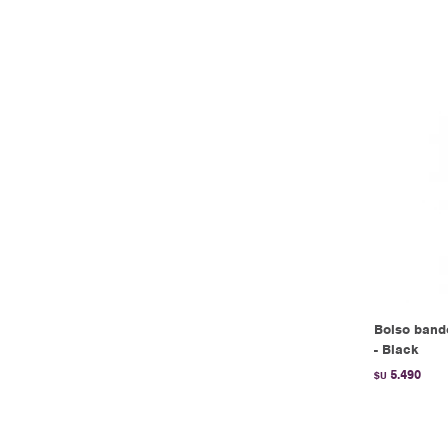
Bolso band
- Black
5.490
$U