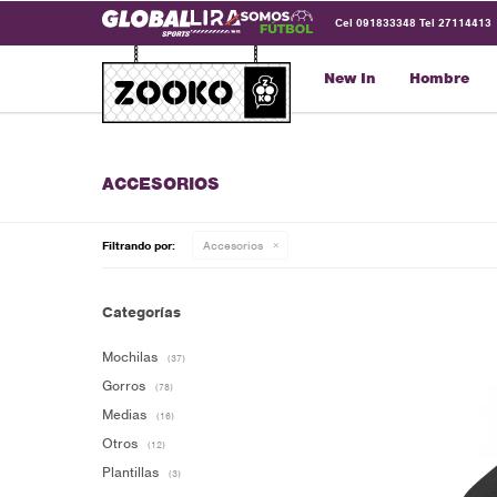
Cel 091833348 Tel 27114413
New In
Hombre
ACCESORIOS
Filtrando por:
Accesorios
Categorías
Mochilas
(37)
Gorros
(78)
Medias
(16)
Otros
(12)
Plantillas
(3)