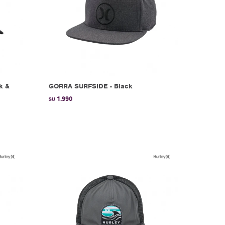
k &
GORRA SURFSIDE - Black
1.990
$U