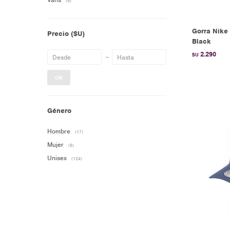
(8)
Gorra Nike 
Precio
($U)
Black
2.290
$U
OK
Género
Hombre
(17)
Mujer
(5)
Unisex
(124)