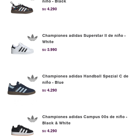
niño - Black
4.290
$U
Championes adidas Superstar II de niño -
White
3.990
$U
Championes adidas Handball Spezial C de
niño - Blue
4.290
$U
Championes adidas Campus 00s de niño -
Black & White
4.290
$U