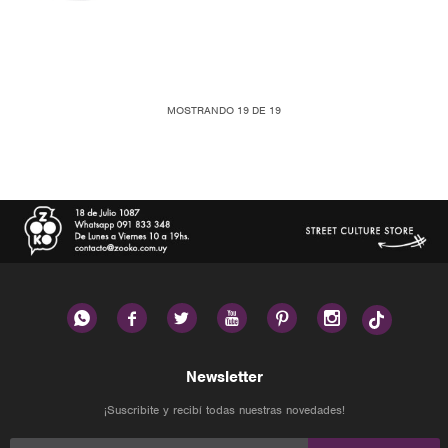
MOSTRANDO
19
DE
19






Newsletter
¡Suscribite y recibí todas nuestras novedades!