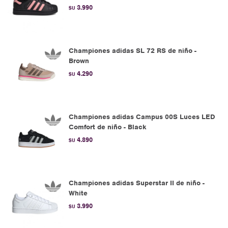
3.990
$U
Championes adidas SL 72 RS de niño -
Brown
4.290
$U
Championes adidas Campus 00S Luces LED
Comfort de niño - Black
4.890
$U
Championes adidas Superstar II de niño -
White
3.990
$U