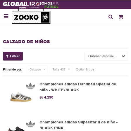

CALZADO DE NIÑOS
Recomendados
Quitar filtros
Filtrando por:
Calzado
Talle 437
Championes adidas Handball Spezial de
niño - WHITE/BLACK
4.290
$U
Championes adidas Superstar II de niño -
BLACK PINK