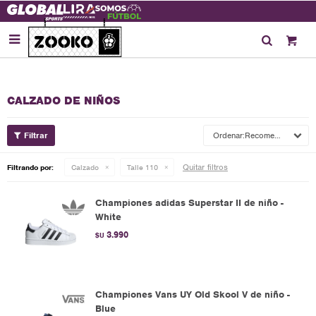

CALZADO DE NIÑOS
Recomendados
Quitar filtros
Filtrando por:
Calzado
Talle 110
Championes adidas Superstar II de niño -
White
3.990
$U
Championes Vans UY Old Skool V de niño -
Blue