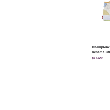
Championes 
Sesame Stre
5.590
$U