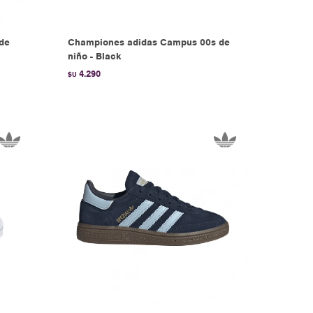
 de
Championes adidas Campus 00s de
niño - Black
4.290
$U