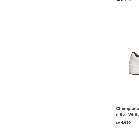
$U
Champione
niño - Whit
4.590
$U