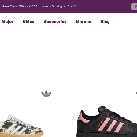
José Ellauri 350 local 303 | Lunes a Domingos 10 a 22 hs.
Mujer
Niños
Accesorios
Marcas
Blog