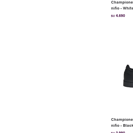
Champione
niño - Whit
4.690
$U
Championes
niño - Blac
3.990