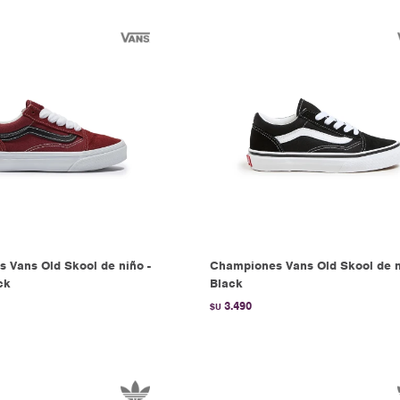
 Vans Old Skool de niño -
Championes Vans Old Skool de n
ck
Black
3.490
$U