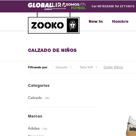
Cel 091833348 Tel 27114413
New In
Hombre
CALZADO DE NIÑOS
Quitar filtros
Filtrando por:
Calzado
Talle 025
Categorías
Calzado
(26)
Marcas
Adidas
(18)