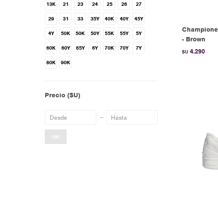
13K
21
23
24
25
26
27
29
31
33
35Y
40K
40Y
45Y
Championes
4Y
50K
50K
50Y
55K
55Y
5Y
- Brown
60K
60Y
65Y
6Y
70K
70Y
7Y
4.290
$U
80K
90K
Precio
($U)
OK