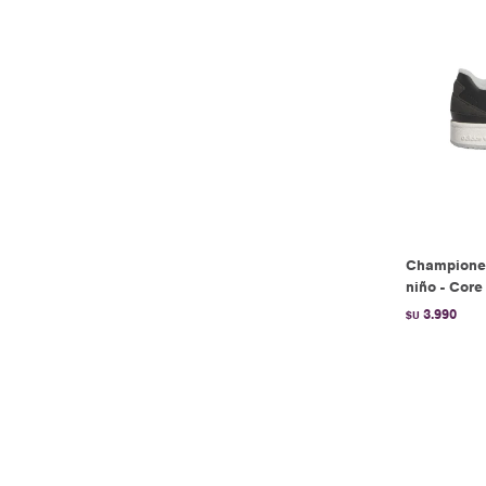
Champione
niño - Core
3.990
$U