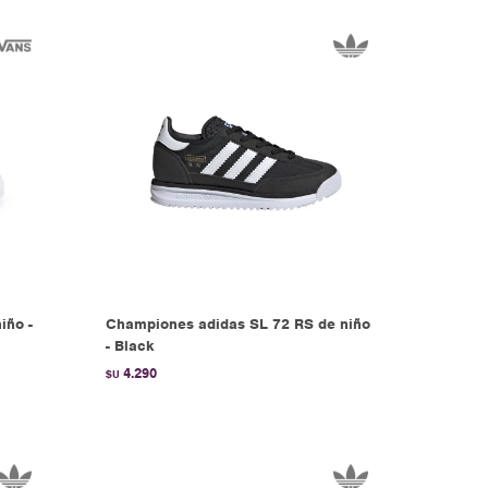
iño -
Championes adidas SL 72 RS de niño
- Black
4.290
$U