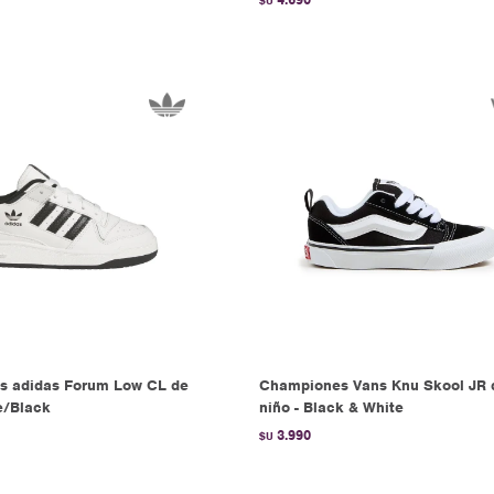
$U
s adidas Forum Low CL de
Championes Vans Knu Skool JR 
e/Black
niño - Black & White
3.990
$U