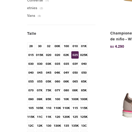
Converse
(1)
etnies
(2)
Vans
(5)
Championes
Talle
de niño - 
28
30
32
00K
100
010
01K
4.290
$U
015
015K
020
020
02K
025
025K
030
030
03K
035
035
03Y
040
040
045
045
04K
04Y
050
050
055
055
05K
060
06K
065
65K
070
07K
75K
07Y
080
08K
85K
090
09K
95K
100
10K
100K
100K
105
105K
110
110K
110K
115
115K
115K
11C
11K
120
120K
125
125K
12C
12K
130
130K
135
135K
13C