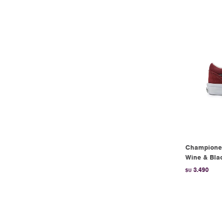
Championes
Wine & Bla
3.490
$U