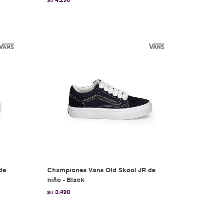
$U
de
Championes Vans Old Skool JR de
niño - Black
3.490
$U