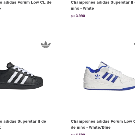
s adidas Forum Low CL de
Championes adidas Superstar II
e
niño - White
3.990
$U
 adidas Superstar II de
Championes adidas Forum Low 
k
de niño - White/Blue
4.690