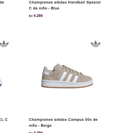
 de
Championes adidas Handball Spezial
C de niño - Blue
4.290
$U
CL C
Championes adidas Campus 00s de
niño - Beige
4.290