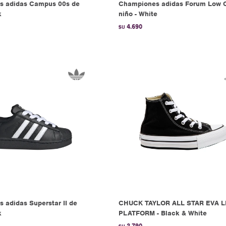
s adidas Campus 00s de
Championes adidas Forum Low 
k
niño - White
4.690
$U
 adidas Superstar II de
CHUCK TAYLOR ALL STAR EVA L
k
PLATFORM - Black & White
3.790