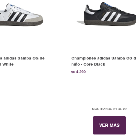
s adidas Samba OG de
Championes adidas Samba OG 
d White
niño - Core Black
4.290
$U
MOSTRANDO
24
DE
29
VER MÁS