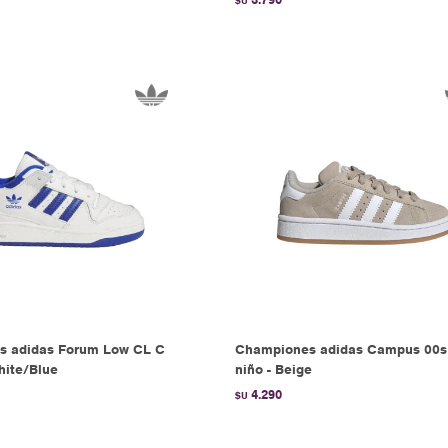
$U
s adidas Forum Low CL C
Championes adidas Campus 00s
hite/Blue
niño - Beige
4.290
$U