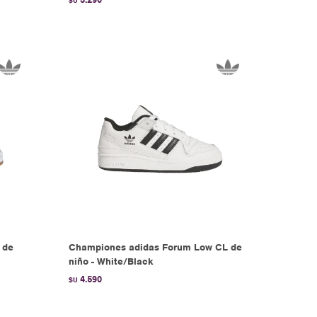
$U
 de
Championes adidas Forum Low CL de
niño - White/Black
4.590
$U