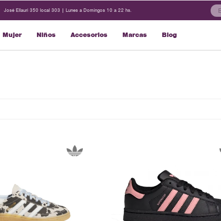
José Ellauri 350 local 303 | Lunes a Domingos 10 a 22 hs.
Mujer
Niños
Accesorios
Marcas
Blog