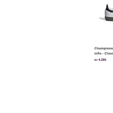
Champione
niño - Clou
4.290
$U