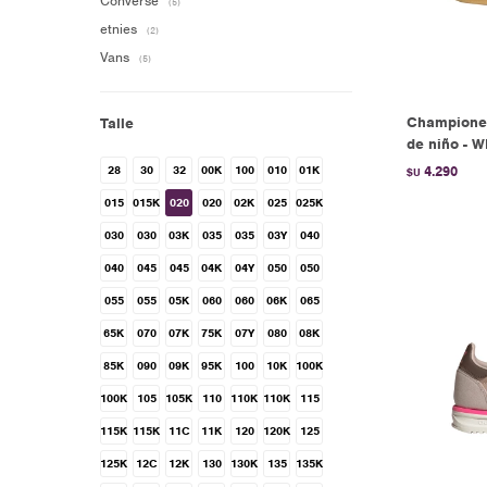
Converse
(5)
etnies
(2)
Vans
(5)
Championes
Talle
de niño - 
28
30
32
00K
100
010
01K
4.290
$U
015
015K
020
020
02K
025
025K
030
030
03K
035
035
03Y
040
040
045
045
04K
04Y
050
050
055
055
05K
060
060
06K
065
65K
070
07K
75K
07Y
080
08K
85K
090
09K
95K
100
10K
100K
100K
105
105K
110
110K
110K
115
115K
115K
11C
11K
120
120K
125
125K
12C
12K
130
130K
135
135K