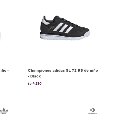
iño -
Championes adidas SL 72 RS de niño
- Black
4.290
$U