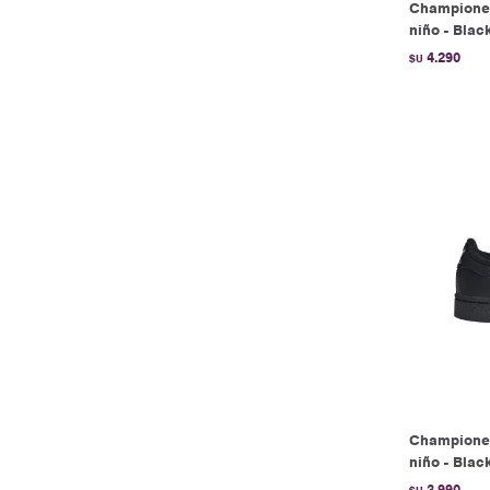
Champione
niño - Blac
4.290
$U
Championes
niño - Blac
3.990