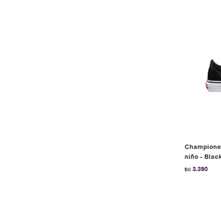
Championes
niño - Blac
3.390
$U