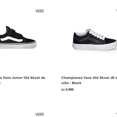
 Vans Junior Old Skool de
Championes Vans Old Skool JR 
k
niño - Black
3.490
$U