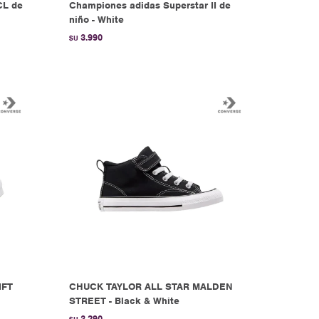
CL de
Championes adidas Superstar II de
niño - White
3.990
$U
IFT
CHUCK TAYLOR ALL STAR MALDEN
STREET - Black & White
3.290