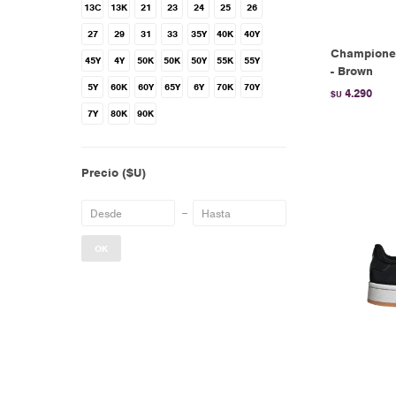
13C
13K
21
23
24
25
26
27
29
31
33
35Y
40K
40Y
Championes
45Y
4Y
50K
50K
50Y
55K
55Y
- Brown
5Y
60K
60Y
65Y
6Y
70K
70Y
4.290
$U
7Y
80K
90K
Precio
($U)
OK