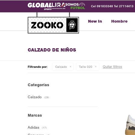
Cel 091833348 Tel 27114413
New In
Hombre
CALZADO DE NIÑOS
Quitar filtros
Filtrando por:
Calzado
Talle 020
Categorías
Calzado
(29)
Marcas
Adidas
(17)