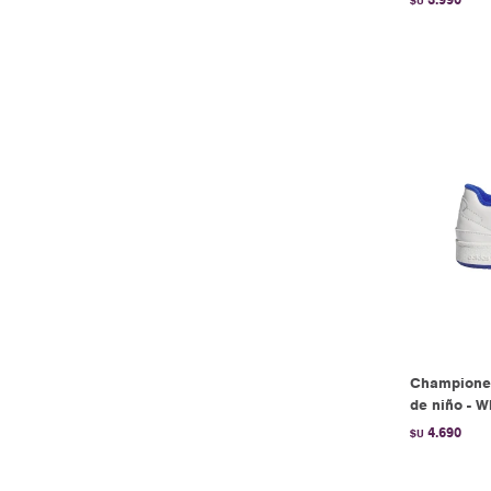
$U
Champione
de niño - W
4.690
$U