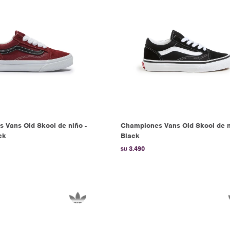
 Vans Old Skool de niño -
Championes Vans Old Skool de n
ck
Black
3.490
$U