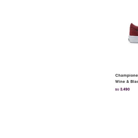
Championes
Wine & Bla
3.490
$U