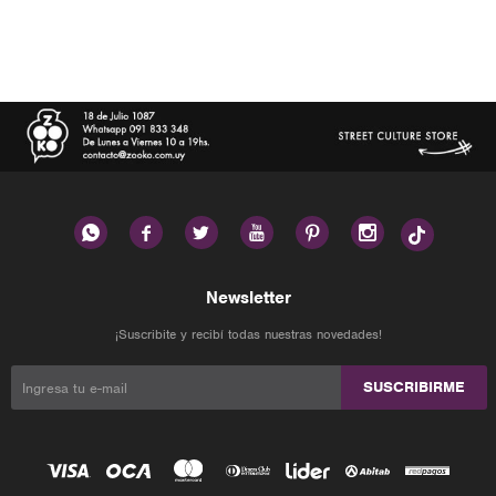






Newsletter
¡Suscribite y recibí todas nuestras novedades!
SUSCRIBIRME