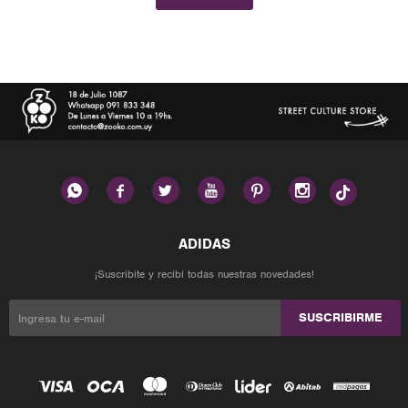






¡Suscribite y recibí todas nuestras novedades!
SUSCRIBIRME