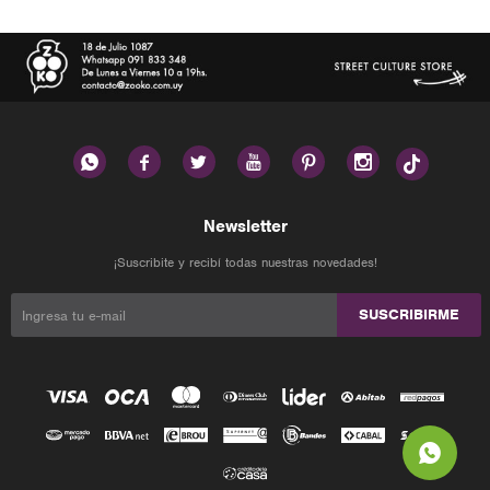






Newsletter
¡Suscribite y recibí todas nuestras novedades!
SUSCRIBIRME