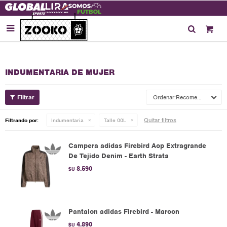

INDUMENTARIA DE MUJER
Recomendados
Quitar filtros
Filtrando por:
Indumentaria
Talle 00L
Campera adidas Firebird Aop Extragrande
De Tejido Denim - Earth Strata
8.590
$U
Pantalon adidas Firebird - Maroon
4.890
$U