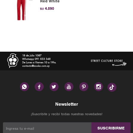
Red White
4.890
$U






Newsletter
¡Suscribite y recibí todas nuestras novedades!
SUSCRIBIRME