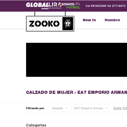
Cel 091833348 Tel 27114413
New In
Hombre
CALZADO DE MUJER - EA7 EMPORIO ARMAN
Quitar fil
Filtrando por:
Calzado
EA7 Emporio Armani
Categorías