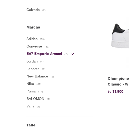
Calzado
(2)
Marcas
Adidas
(59)
Converse
(30)
EA7 Emporio Armani
(2)
Jordan
(4)
Lacoste
(9)
New Balance
(2)
Champione
Nike
Classic - 
(31)
Puma
11.900
(17)
$U
SALOMON
(1)
Vans
(3)
Talle