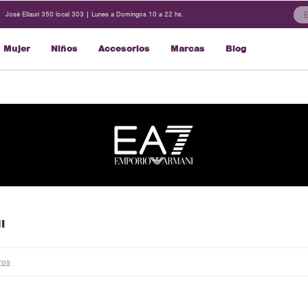
José Ellauri 350 local 303 | Lunes a Domingos 10 a 22 hs.
Mujer
Niños
Accesorios
Marcas
Blog
I
tros