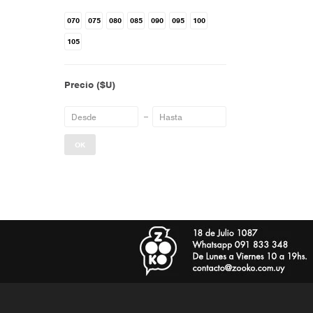
070
075
080
085
090
095
100
105
Precio
($U)
OK