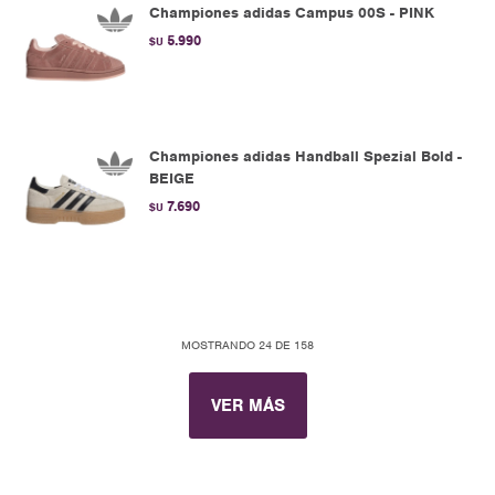
Championes adidas Campus 00S - PINK
5.990
$U
Championes adidas Handball Spezial Bold -
BEIGE
7.690
$U
MOSTRANDO
24
DE
158
VER MÁS